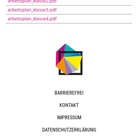
arbeitsplan_klasse2.pdf
Porzellanmuseum Schloss Fürstenberg
arbeitsplan_klasse3.pdf
arbeitsplan_klasse4.pdf
NAVIGATION
BARRIEREFREI
ÜBERSPRINGEN
KONTAKT
IMPRESSUM
DATENSCHUTZERKLÄRUNG