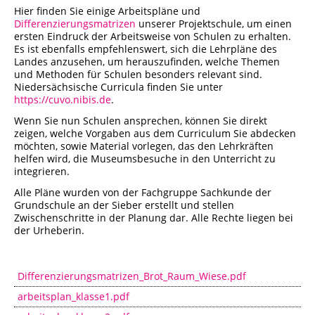
Hier finden Sie einige Arbeitspläne und
Städtisches Museum Seesen
Differenzierungsmatrizen
unserer Projektschule, um einen
ersten Eindruck der Arbeitsweise von Schulen zu erhalten.
Es ist ebenfalls empfehlenswert, sich die Lehrpläne des
Städtisches Museum Hann. Münden
Landes anzusehen, um herauszufinden, welche Themen
und Methoden für Schulen besonders relevant sind.
Niedersächsische Curricula finden Sie unter
StadtMuseum Einbeck
https://cuvo.nibis.de
.
Wenn Sie nun Schulen ansprechen, können Sie direkt
Heimatmuseum Duderstadt
zeigen, welche Vorgaben aus dem Curriculum Sie abdecken
möchten, sowie Material vorlegen, das den Lehrkräften
helfen wird, die Museumsbesuche in den Unterricht zu
Stadt- und Tiermuseum Alfeld
integrieren.
Alle Pläne wurden von der Fachgruppe Sachkunde der
Heimatmuseum Northeim
Grundschule an der Sieber erstellt und stellen
Zwischenschritte in der Planung dar. Alle Rechte liegen bei
Heimatmuseum Moringen
der Urheberin.
Stadtmuseum Bad Gandersheim
Differenzierungsmatrizen_Brot_Raum_Wiese.pdf
arbeitsplan_klasse1.pdf
Museum Goslar