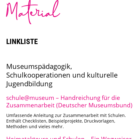
Material
Städtisches Museum Seesen
Städtisches Museum Hann. Münden
StadtMuseum Einbeck
LINKLISTE
Heimatmuseum Duderstadt
Museumspädagogik,
Stadt- und Tiermuseum Alfeld
Schulkooperationen und kulturelle
Jugendbildung
Heimatmuseum Northeim
schule@museum – Handreichung für die
Heimatmuseum Moringen
Zusammenarbeit (Deutscher Museumsbund)
Umfassende Anleitung zur Zusammenarbeit mit Schulen.
Stadtmuseum Bad Gandersheim
Enthält Checklisten, Beispielprojekte, Druckvorlagen,
Methoden und vieles mehr.
Museum Goslar
Heimatakteure und Schulen – Ein Wegweiser