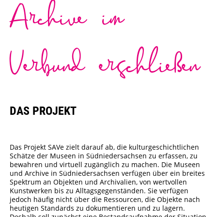
Archive im
Städtisches Museum Seesen
Städtisches Museum Hann. Münden
Verbund erschließen
StadtMuseum Einbeck
Heimatmuseum Duderstadt
DAS PROJEKT
Stadt- und Tiermuseum Alfeld
Heimatmuseum Northeim
Das Projekt SAVe zielt darauf ab, die kulturgeschichtlichen
Schätze der Museen in Südniedersachsen zu erfassen, zu
Heimatmuseum Moringen
bewahren und virtuell zugänglich zu machen. Die Museen
und Archive in Südniedersachsen verfügen über ein breites
Spektrum an Objekten und Archivalien, von wertvollen
Stadtmuseum Bad Gandersheim
Kunstwerken bis zu Alltagsgegenständen. Sie verfügen
jedoch häufig nicht über die Ressourcen, die Objekte nach
Museum Goslar
heutigen Standards zu dokumentieren und zu lagern.
Deshalb soll zunächst eine Bestandsaufnahme der Situation