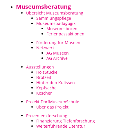
Museumsberatung
Porzellanmuseum Schloss Fürstenberg
Übersicht Museumsberatung
Sammlungspflege
Museumspädagogik
Museumsboxen
Ferienpassaktionen
Förderung für Museen
Netzwerk
AG Museen
AG Archive
Ausstellungen
HolzStücke
Brotzeit
Hinter den Kulissen
Kopfsache
Koscher
Projekt DorfMuseumSchule
Über das Projekt
Provenienzforschung
Finanzierung Tiefenforschung
Weiterführende Literatur