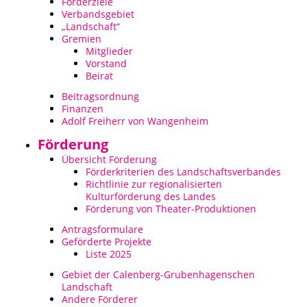
Förderziele
Verbandsgebiet
Städtisches Museum Seesen
„Landschaft“
Gremien
Mitglieder
Städtisches Museum Hann. Münden
Vorstand
Beirat
StadtMuseum Einbeck
Beitragsordnung
Finanzen
Adolf Freiherr von Wangenheim
Heimatmuseum Duderstadt
Förderung
Stadt- und Tiermuseum Alfeld
Übersicht Förderung
Förderkriterien des Landschaftsverbandes
Richtlinie zur regionalisierten
Heimatmuseum Northeim
Kulturförderung des Landes
Förderung von Theater-Produktionen
Heimatmuseum Moringen
Antragsformulare
Geförderte Projekte
Liste 2025
Stadtmuseum Bad Gandersheim
Gebiet der Calenberg-Grubenhagenschen
Landschaft
Museum Goslar
Andere Förderer