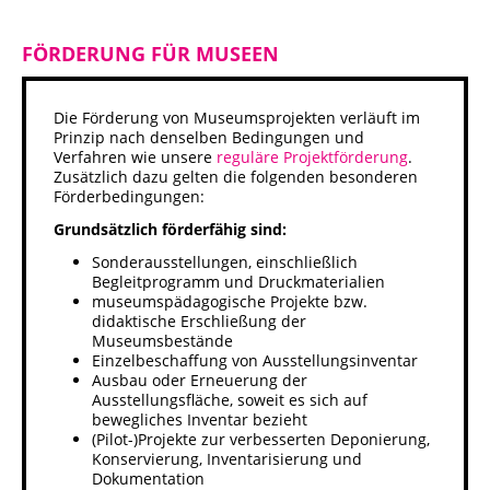
Städtisches Museum Seesen
FÖRDERUNG FÜR MUSEEN
Städtisches Museum Hann. Münden
Die Förderung von Museumsprojekten verläuft im
Prinzip nach denselben Bedingungen und
StadtMuseum Einbeck
Verfahren wie unsere
reguläre Projektförderung
.
Zusätzlich dazu gelten die folgenden besonderen
Heimatmuseum Duderstadt
Förderbedingungen:
Grundsätzlich förderfähig sind:
Stadt- und Tiermuseum Alfeld
Sonderausstellungen, einschließlich
Begleitprogramm und Druckmaterialien
museumspädagogische Projekte bzw.
Heimatmuseum Northeim
didaktische Erschließung der
Museumsbestände
Heimatmuseum Moringen
Einzelbeschaffung von Ausstellungsinventar
Ausbau oder Erneuerung der
Ausstellungsfläche, soweit es sich auf
Stadtmuseum Bad Gandersheim
bewegliches Inventar bezieht
(Pilot-)Projekte zur verbesserten Deponierung,
Konservierung, Inventarisierung und
Museum Goslar
Dokumentation