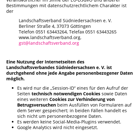
Bestimmungen mit datenschutzrechtlichem Charakter ist
Städtisches Museum Seesen
der
Landschaftsverband Südniedersachsen e. V.
Städtisches Museum Hann. Münden
Berliner Straße 4, 37073 Göttingen
Telefon 0551 63443264, Telefax 0551 63443265
www.landschaftsverband.org,
StadtMuseum Einbeck
gst@landschaftsverband.org
Heimatmuseum Duderstadt
Eine Nutzung der Internetseiten des
Landschaftsverbandes Südniedersachsen e. V. ist
Stadt- und Tiermuseum Alfeld
durchgehend ohne jede Angabe personenbezogener Daten
möglich.
Heimatmuseum Northeim
Es wird nur die „Session-ID“ eines für den Aufruf der
Seiten
technisch notwendigen Cookies
sowie Daten
eines weiteren
Cookies zur Verhinderung von
Heimatmuseum Moringen
Betrugsversuchen
beim Ausfüllen von Formularen auf
dem Server gespeichert; in beiden Fällen handelt es
sich nicht um personenbezogene Daten.
Stadtmuseum Bad Gandersheim
Es werden keine Social-Media-Plugins verwendet.
Google Analytics wird nicht eingesetzt.
Museum Goslar