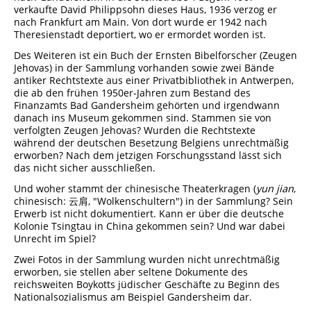
verkaufte David Philippsohn dieses Haus, 1936 verzog er
nach Frankfurt am Main. Von dort wurde er 1942 nach
Theresienstadt deportiert, wo er ermordet worden ist.
Des Weiteren ist ein Buch der Ernsten Bibelforscher (Zeugen
Jehovas) in der Sammlung vorhanden sowie zwei Bände
antiker Rechtstexte aus einer Privatbibliothek in Antwerpen,
die ab den frühen 1950er-Jahren zum Bestand des
Finanzamts Bad Gandersheim gehörten und irgendwann
danach ins Museum gekommen sind. Stammen sie von
verfolgten Zeugen Jehovas? Wurden die Rechtstexte
während der deutschen Besetzung Belgiens unrechtmäßig
erworben? Nach dem jetzigen Forschungsstand lässt sich
das nicht sicher ausschließen.
Und woher stammt der chinesische Theaterkragen (
yun jian
,
chinesisch: 云肩, "Wolkenschultern") in der Sammlung? Sein
Erwerb ist nicht dokumentiert. Kann er über die deutsche
Kolonie Tsingtau in China gekommen sein? Und war dabei
Unrecht im Spiel?
Zwei Fotos in der Sammlung wurden nicht unrechtmäßig
erworben, sie stellen aber seltene Dokumente des
reichsweiten Boykotts jüdischer Geschäfte zu Beginn des
Nationalsozialismus am Beispiel Gandersheim dar.