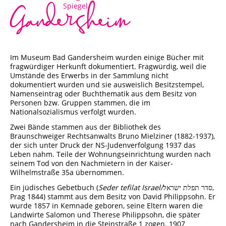
Gandersheim
Im Museum Bad Gandersheim wurden einige Bücher mit
fragwürdiger Herkunft dokumentiert. Fragwürdig, weil die
Umstände des Erwerbs in der Sammlung nicht
dokumentiert wurden und sie ausweislich Besitzstempel,
Namenseintrag oder Buchthematik aus dem Besitz von
Personen bzw. Gruppen stammen, die im
Nationalsozialismus verfolgt wurden.
Zwei Bände stammen aus der Bibliothek des
Braunschweiger Rechtsanwalts Bruno Mielziner (1882-1937),
der sich unter Druck der NS-Judenverfolgung 1937 das
Leben nahm. Teile der Wohnungseinrichtung wurden nach
seinem Tod von den Nachmietern in der Kaiser-
Wilhelmstraße 35a übernommen.
Ein jüdisches Gebetbuch (
Seder tefilat Israel/
סדר תפלת ישראל,
Prag 1844) stammt aus dem Besitz von David Philippsohn. Er
wurde 1857 in Kemnade geboren, seine Eltern waren die
Landwirte Salomon und Therese Philippsohn, die später
nach Gandersheim in die Steinstraße 1 zogen. 1907