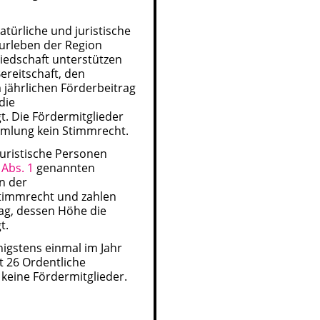
türliche und juristische
urleben der Region
liedschaft unterstützen
ereitschaft, den
jährlichen Förderbeitrag
die
t. Die Fördermitglieder
mmlung kein Stimmrecht.
uristische Personen
 Abs. 1
genannten
in der
timmrecht und zahlen
rag, dessen Höhe die
t.
nigstens einmal im Jahr
t 26 Ordentliche
 keine Fördermitglieder.