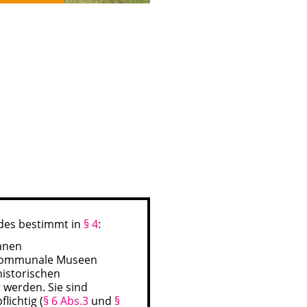
des bestimmt in
§ 4
:
nnen
tkommunale Museen
historischen
 werden. Sie sind
lichtig (
§ 6 Abs.3
und
§