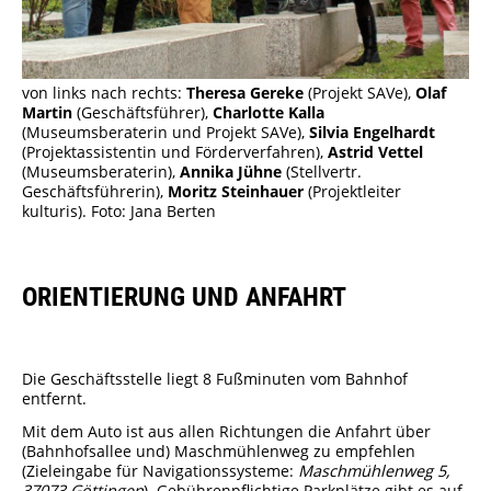
von links nach rechts:
Theresa Gereke
(Projekt SAVe),
Olaf
Martin
(Geschäftsführer),
Charlotte Kalla
(Museumsberaterin und Projekt SAVe),
Silvia Engelhardt
(Projektassistentin und Förderverfahren),
Astrid Vettel
(Museumsberaterin),
Annika Jühne
(Stellvertr.
Geschäftsführerin),
Moritz Steinhauer
(Projektleiter
kulturis). Foto: Jana Berten
ORIENTIERUNG UND ANFAHRT
Die Geschäftsstelle liegt 8 Fußminuten vom Bahnhof
entfernt.
Mit dem Auto ist aus allen Richtungen die Anfahrt über
(Bahnhofsallee und) Maschmühlenweg zu empfehlen
(Zieleingabe für Navigationssysteme:
Maschmühlenweg 5,
37073 Göttingen
). Gebührenpflichtige Parkplätze gibt es auf