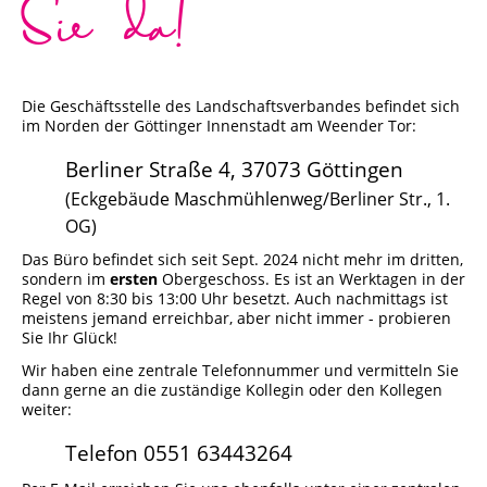
Sie da!
Städtisches Museum Seesen
Städtisches Museum Hann. Münden
Die Geschäftsstelle des Landschaftsverbandes befindet sich
im Norden der Göttinger Innenstadt am Weender Tor:
StadtMuseum Einbeck
Berliner Straße 4, 37073 Göttingen
Heimatmuseum Duderstadt
(Eckgebäude Maschmühlenweg/Berliner Str., 1.
OG)
Stadt- und Tiermuseum Alfeld
Das Büro befindet sich seit Sept. 2024 nicht mehr im dritten,
sondern im
ersten
Obergeschoss. Es ist an Werktagen in der
Regel von 8:30 bis 13:00 Uhr besetzt. Auch nachmittags ist
Heimatmuseum Northeim
meistens jemand erreichbar, aber nicht immer - probieren
Sie Ihr Glück!
Heimatmuseum Moringen
Wir haben eine zentrale Telefonnummer und vermitteln Sie
dann gerne an die zuständige Kollegin oder den Kollegen
weiter:
Stadtmuseum Bad Gandersheim
Telefon 0551 63443264
Museum Goslar