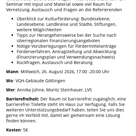
Seminar mit Input und Material sowie viel Raum für
Städtisches Museum Seesen
Vernetzung, Austausch und Fragen an die Referierenden
Überblick zur Kulturförderung: Bundesebene,
Städtisches Museum Hann. Münden
Landesebene, Landkreise und Städte, Stiftungen,
weitere Möglichkeiten
Tipps zur Herangehensweise bei der Suche nach
StadtMuseum Einbeck
überregionalen Finanzierungsangeboten
Nötige Vorüberlegungen für Fördermittelanträge
Förderverfahren, Antragstellung und Abwicklung
Heimatmuseum Duderstadt
(Finanzierungsplan und Verwendungsnachweis)
Rückfragen, Austausch und Beratung
Stadt- und Tiermuseum Alfeld
Wann
: Mittwoch, 26. August 2026, 17:00 -20:00 Uhr
Wo
: VGH-Gebäude Göttingen
Heimatmuseum Northeim
Wer
: Annika Jühne, Moritz Steinhauer, LVS
Barrierefreiheit:
Der Raum ist barrierefrei zugänglich, eine
Heimatmuseum Moringen
barrierefrei Toilette steht im Haus zur Verfügung. Falls Sie
weiteren Unterstützungsbedarf haben, teilen Sie uns dies
Stadtmuseum Bad Gandersheim
gerne im Vorfeld mit, damit wir gemeinsam eine Lösung
finden können.
Museum Goslar
Kosten
: 5€