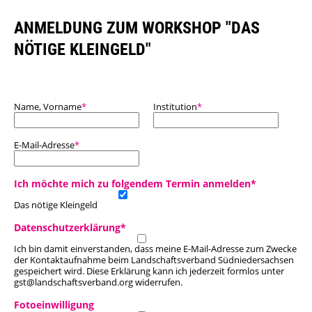
Porzellanmuseum Schloss Fürstenberg
ANMELDUNG ZUM WORKSHOP "DAS
NÖTIGE KLEINGELD"
Pflichtfeld
Pflichtfeld
Name, Vorname
*
Institution
*
Pflichtfeld
E-Mail-Adresse
*
Pflichtfeld
Ich möchte mich zu folgendem Termin anmelden
*
Das nötige Kleingeld
Pflichtfeld
Datenschutzerklärung
*
Ich bin damit einverstanden, dass meine E-Mail-Adresse zum Zwecke
der Kontaktaufnahme beim Landschaftsverband Südniedersachsen
gespeichert wird. Diese Erklärung kann ich jederzeit formlos unter
gst@landschaftsverband.org widerrufen.
Fotoeinwilligung