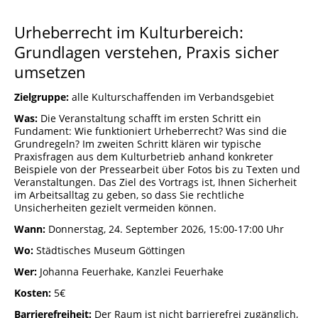
Städtisches Museum Seesen
Urheberrecht im Kulturbereich:
Grundlagen verstehen, Praxis sicher
Städtisches Museum Hann. Münden
umsetzen
StadtMuseum Einbeck
Zielgruppe:
alle Kulturschaffenden im Verbandsgebiet
Was:
Die Veranstaltung schafft im ersten Schritt ein
Heimatmuseum Duderstadt
Fundament: Wie funktioniert Urheberrecht? Was sind die
Grundregeln? Im zweiten Schritt klären wir typische
Praxisfragen aus dem Kulturbetrieb anhand konkreter
Stadt- und Tiermuseum Alfeld
Beispiele von der Pressearbeit über Fotos bis zu Texten und
Veranstaltungen. Das Ziel des Vortrags ist, Ihnen Sicherheit
im Arbeitsalltag zu geben, so dass Sie rechtliche
Heimatmuseum Northeim
Unsicherheiten gezielt vermeiden können.
Wann:
Donnerstag, 24. September 2026, 15:00-17:00 Uhr
Heimatmuseum Moringen
Wo:
Städtisches Museum Göttingen
Stadtmuseum Bad Gandersheim
Wer:
Johanna Feuerhake, Kanzlei Feuerhake
Kosten:
5€
Museum Goslar
Barrierefreiheit:
Der Raum ist nicht barrierefrei zugänglich,