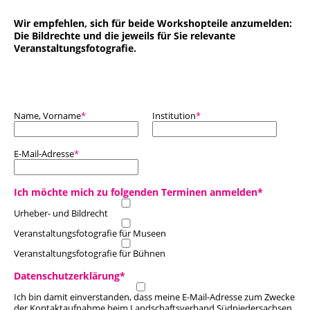
Wir empfehlen, sich für beide Workshopteile anzumelden:
Die Bildrechte und die jeweils für Sie relevante
Veranstaltungsfotografie.
Pflichtfeld
Pflichtfeld
Name, Vorname
*
Institution
*
Pflichtfeld
E-Mail-Adresse
*
Pflichtfeld
Ich möchte mich zu folgenden Terminen anmelden
*
Urheber- und Bildrecht
Veranstaltungsfotografie für Museen
Veranstaltungsfotografie für Bühnen
Pflichtfeld
Datenschutzerklärung
*
Ich bin damit einverstanden, dass meine E-Mail-Adresse zum Zwecke
der Kontaktaufnahme beim Landschaftsverband Südniedersachsen