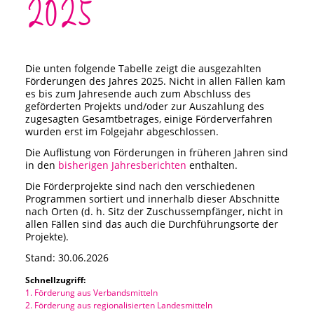
2025
Städtisches Museum Seesen
Städtisches Museum Hann. Münden
Die unten folgende Tabelle zeigt die ausgezahlten
Förderungen des Jahres 2025. Nicht in allen Fällen kam
StadtMuseum Einbeck
es bis zum Jahresende auch zum Abschluss des
geförderten Projekts und/oder zur Auszahlung des
zugesagten Gesamtbetrages, einige Förderverfahren
Heimatmuseum Duderstadt
wurden erst im Folgejahr abgeschlossen.
Die Auflistung von Förderungen in früheren Jahren sind
Stadt- und Tiermuseum Alfeld
in den
bisherigen Jahresberichten
enthalten.
Die Förderprojekte sind nach den verschiedenen
Heimatmuseum Northeim
Programmen sortiert und innerhalb dieser Abschnitte
nach Orten (d. h. Sitz der Zuschussempfänger, nicht in
allen Fällen sind das auch die Durchführungsorte der
Heimatmuseum Moringen
Projekte).
Stand: 30.06.2026
Stadtmuseum Bad Gandersheim
Schnellzugriff:
1. Förderung aus Verbandsmitteln
Museum Goslar
2. Förderung aus regionalisierten Landesmitteln