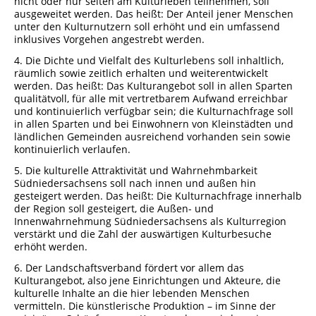
nicht oder nur selten am Kulturleben teilnehmen, soll
ausgeweitet werden. Das heißt: Der Anteil jener Menschen
Porzellanmuseum Schloss Fürstenberg
unter den Kulturnutzern soll erhöht und ein umfassend
inklusives Vorgehen angestrebt werden.
4. Die Dichte und Vielfalt des Kulturlebens soll inhaltlich,
räumlich sowie zeitlich erhalten und weiterentwickelt
werden. Das heißt: Das Kulturangebot soll in allen Sparten
qualitätvoll, für alle mit vertretbarem Aufwand erreichbar
und kontinuierlich verfügbar sein; die Kulturnachfrage soll
in allen Sparten und bei Einwohnern von Kleinstädten und
ländlichen Gemeinden ausreichend vorhanden sein sowie
kontinuierlich verlaufen.
5. Die kulturelle Attraktivität und Wahrnehmbarkeit
Südniedersachsens soll nach innen und außen hin
gesteigert werden. Das heißt: Die Kulturnachfrage innerhalb
der Region soll gesteigert, die Außen- und
Innenwahrnehmung Südniedersachsens als Kulturregion
verstärkt und die Zahl der auswärtigen Kulturbesuche
erhöht werden.
6. Der Landschaftsverband fördert vor allem das
Kulturangebot, also jene Einrichtungen und Akteure, die
kulturelle Inhalte an die hier lebenden Menschen
vermitteln. Die künstlerische Produktion – im Sinne der