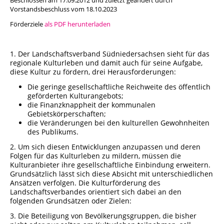
Vorstandsbeschluss vom 18.10.2023
Städtisches Museum Seesen
Förderziele
als PDF herunterladen
Städtisches Museum Hann. Münden
1. Der Landschaftsverband Südniedersachsen sieht für das
regionale Kulturleben und damit auch für seine Aufgabe,
StadtMuseum Einbeck
diese Kultur zu fördern, drei Herausforderungen:
Die geringe gesellschaftliche Reichweite des öffentlich
Heimatmuseum Duderstadt
geförderten Kulturangebots;
die Finanzknappheit der kommunalen
Stadt- und Tiermuseum Alfeld
Gebietskörperschaften;
die Veränderungen bei den kulturellen Gewohnheiten
des Publikums.
Heimatmuseum Northeim
2. Um sich diesen Entwicklungen anzupassen und deren
Folgen für das Kulturleben zu mildern, müssen die
Heimatmuseum Moringen
Kulturanbieter ihre gesellschaftliche Einbindung erweitern.
Grundsätzlich lässt sich diese Absicht mit unterschiedlichen
Ansätzen verfolgen. Die Kulturförderung des
Stadtmuseum Bad Gandersheim
Landschaftsverbandes orientiert sich dabei an den
folgenden Grundsätzen oder Zielen:
Museum Goslar
3. Die Beteiligung von Bevölkerungsgruppen, die bisher