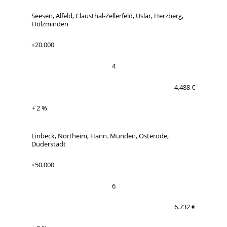
Seesen, Alfeld, Clausthal-Zellerfeld, Uslar, Herzberg,
Holzminden
≤20.000
4
4.488 €
+ 2 %
Einbeck, Northeim, Hann. Münden, Osterode,
Duderstadt
≤50.000
6
6.732 €