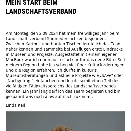
MEIN START BEIM
Städtisches Museum Seesen
LANDSCHAFTSVERBAND
Städtisches Museum Hann. Münden
Am Montag, den 2.09.2024 hat mein freiwilliges Jahr beim
StadtMuseum Einbeck
Landschaftsverband Südniedersachsen begonnen.
Zwischen Kartons und bunten Tischen lernte ich das Team
näher kennen und sammelte bei Ausflügen erste Eindrücke
Heimatmuseum Duderstadt
in Museen und Projekte. Ausgestattet mit einem eigenen
MacBook war ich dann auch startklar für das neue Büro. Seit
meinem Beginn habe ich schon viel über Kulturförderungen
Stadt- und Tiermuseum Alfeld
und die Region erfahren. Ich durfte in kulturis,
Museumsberatungen und aktuelle Projekte wie „SAVe“ oder
„Nachgefragt“ eintauchen und lernte somit einen Teil des
Heimatmuseum Northeim
vielfältigen Tätigkeitsbereichs des Landschaftsverbands
kennen. Ein Jahr lang darf ich das Team begleiten und bin
Heimatmuseum Moringen
gespannt was noch alles auf mich zukommt.
Linda Keil
Stadtmuseum Bad Gandersheim
Museum Goslar