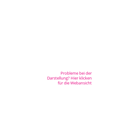
Städtisches Museum Seesen
Städtisches Museum Hann. Münden
StadtMuseum Einbeck
Heimatmuseum Duderstadt
[nbsp]
Stadt- und Tiermuseum Alfeld
Probleme bei der
Darstellung? Hier klicken
für die Webansicht
Heimatmuseum Northeim
Heimatmuseum Moringen
Stadtmuseum Bad Gandersheim
Museum Goslar