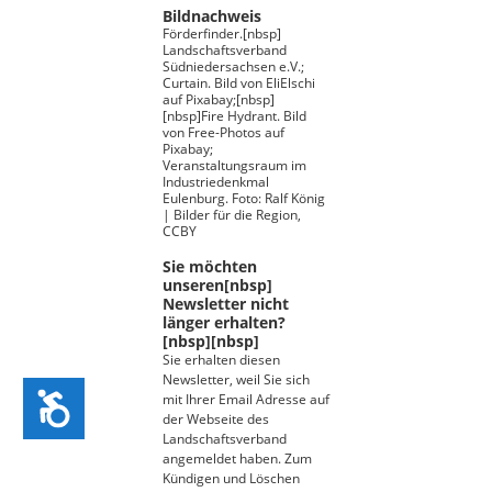
Bildnachweis
Förderfinder.[nbsp]
Landschaftsverband
Südniedersachsen e.V.;
Curtain. Bild von EliElschi
auf Pixabay;[nbsp]
[nbsp]Fire Hydrant. Bild
von Free-Photos auf
Pixabay;
Veranstaltungsraum im
Industriedenkmal
Eulenburg. Foto: Ralf König
| Bilder für die Region,
CCBY
Sie möchten
unseren[nbsp]
Newsletter nicht
länger erhalten?
[nbsp][nbsp]
Sie erhalten diesen
Newsletter, weil Sie sich
Zug&auml;nglichkeit
mit Ihrer Email Adresse auf
der Webseite des
Landschaftsverband
angemeldet haben. Zum
Kündigen und Löschen