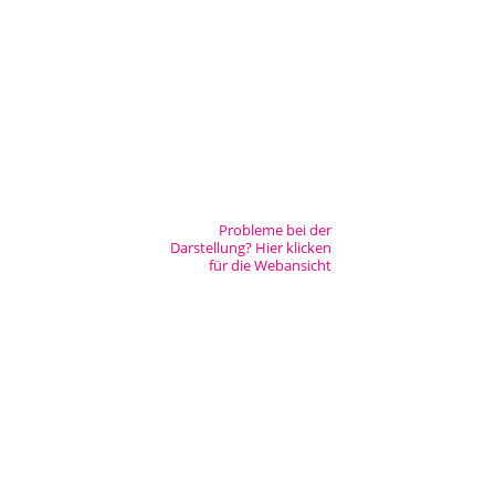
Städtisches Museum Seesen
Städtisches Museum Hann. Münden
StadtMuseum Einbeck
Heimatmuseum Duderstadt
[nbsp]
Probleme bei der
Darstellung? Hier klicken
Stadt- und Tiermuseum Alfeld
für die Webansicht
Heimatmuseum Northeim
Heimatmuseum Moringen
Stadtmuseum Bad Gandersheim
Museum Goslar