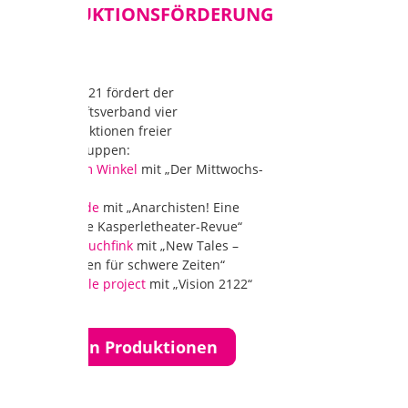
PRODUKTIONSFÖRDERUNG
2021
Im Jahr 2021 fördert der
Landschaftsverband vier
Neuproduktionen freier
Theatergruppen:
Theater im Winkel
mit „Der Mittwochs-
Dschinn“
stille hunde
mit „Anarchisten! Eine
historische Kasperletheater-Revue“
Clapp[&]Buchfink
mit „New Tales –
Geschichten für schwere Zeiten“
boat people project
mit „Vision 2122“
Zu den Produktionen