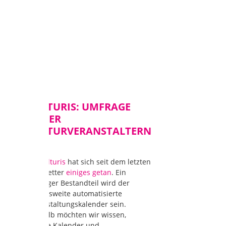
KULTURIS: UMFRAGE
UNTER
KULTURVERANSTALTERN
Bei
kulturis
hat sich seit dem letzten
Newsletter
einiges getan
. Ein
wichtiger Bestandteil wird der
regionsweite automatisierte
Veranstaltungskalender sein.
Deshalb möchten wir wissen,
welche Kalender und