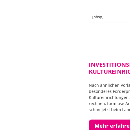
[nbsp]
INVESTITION
KULTUREINRI
Nach ähnlichen Vorl
besonderes Förderpr
Kultureinrichtungen.
rechnen, formlose A
schon jetzt beim La
Mehr erfahr