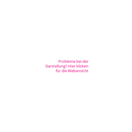
Städtisches Museum Seesen
Städtisches Museum Hann. Münden
StadtMuseum Einbeck
Heimatmuseum Duderstadt
[nbsp]
Probleme bei der
Darstellung? Hier klicken
Stadt- und Tiermuseum Alfeld
für die Webansicht
Heimatmuseum Northeim
Heimatmuseum Moringen
Stadtmuseum Bad Gandersheim
Museum Goslar